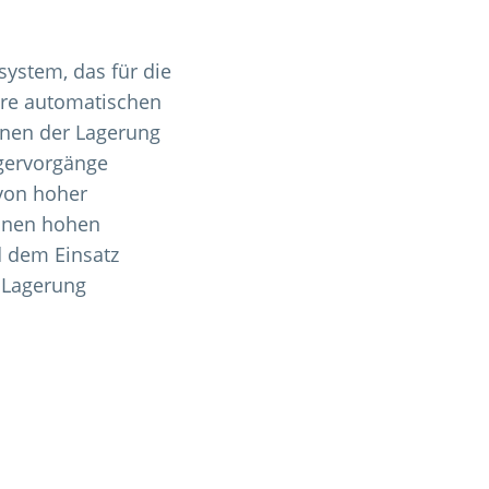
ssystem, das für die
ere automatischen
enen der Lagerung
agervorgänge
von hoher
einen hohen
d dem Einsatz
 Lagerung