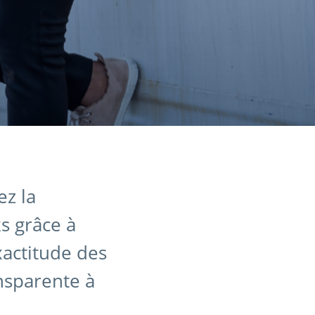
ez la
s grâce à
xactitude des
nsparente à