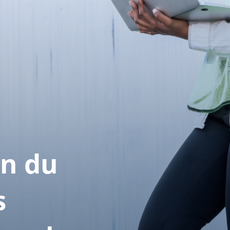
n du
s