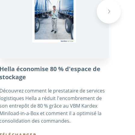
Next
Hella économise 80 % d'espace de
KV N
stockage
Le pre
Kraftv
Découvrez comment le prestataire de services
à hau
logistiques Hella a réduit l'encombrement de
en ass
son entrepôt de 80 % grâce au VBM Kardex
garant
Miniload-in-a-Box et comment il a optimisé la
grâce 
consolidation des commandes.
TÉLÉ
TÉLÉCHARGER