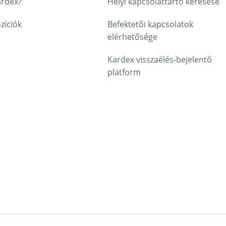
ardex?
Helyi kapcsolattartó keresése
zíciók
Befektetői kapcsolatok
elérhetősége
Kardex visszaélés-bejelentő
platform