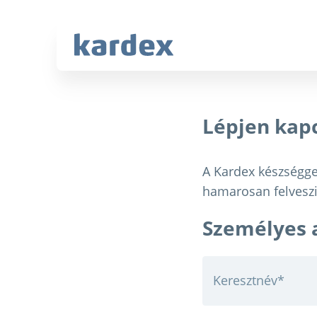
Navigate to Kardex.com
Quick navigation
Lépjen kap
A Kardex készséggel
hamarosan felveszi
Személyes 
Keresztnév
*