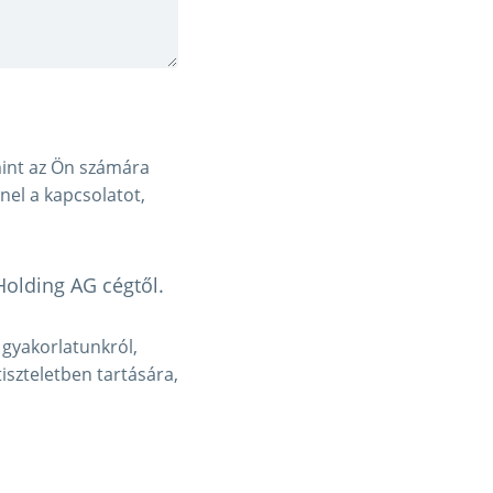
amint az Ön számára
nnel a kapcsolatot,
Holding AG cégtől.
 gyakorlatunkról,
szteletben tartására,