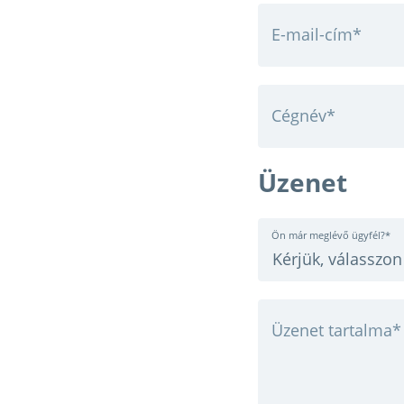
E-mail-cím
*
Cégnév
*
Üzenet
Ön már meglévő ügyfél?
*
Üzenet tartalma
*