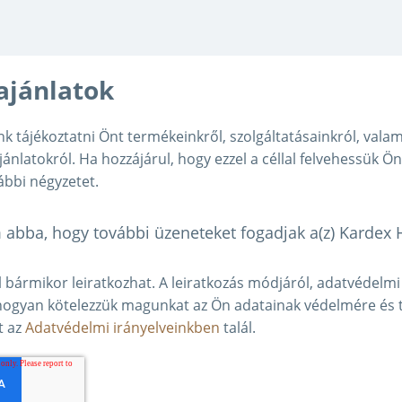
 ajánlatok
nk tájékoztatni Önt termékeinkről, szolgáltatásainkról, val
jánlatokról. Ha hozzájárul, hogy ezzel a céllal felvehessük Ö
lábbi négyzetet.
abba, hogy további üzeneteket fogadjak a(z) Kardex 
ől bármikor leiratkozhat. A leiratkozás módjáról, adatvédelmi
 hogyan kötelezzük magunkat az Ön adatainak védelmére és ti
t az
Adatvédelmi irányelveinkben
talál.