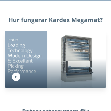
Hur fungerar Kardex Megamat?
Play Video:
Hit ENTER to activate YouTube-Player. Access player controlls via TAB.