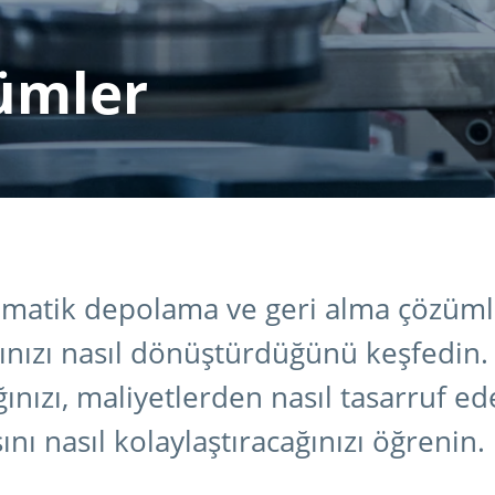
ümler
omatik depolama ve geri alma çözüml
nızı nasıl dönüştürdüğünü keşfedin. V
ğınızı, maliyetlerden nasıl tasarruf ed
nı nasıl kolaylaştıracağınızı öğrenin.