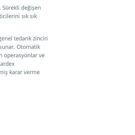
. Sürekli değişen
cilerini sık sık
nel tedarik zinciri
r sunar. Otomatik
en operasyonlar ve
 Kardex
şmiş karar verme