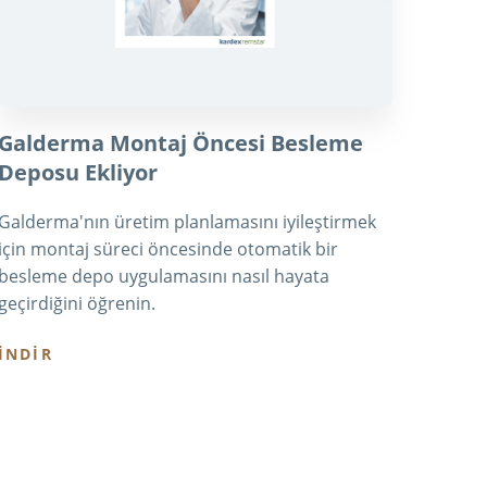
Galderma Montaj Öncesi Besleme
Viem
Deposu Ekliyor
Artı
Galderma'nın üretim planlamasını iyileştirmek
Bir ha
için montaj süreci öncesinde otomatik bir
sınırl
besleme depo uygulamasını nasıl hayata
ile ko
geçirdiğini öğrenin.
üstesi
İNDİR
İNDİ