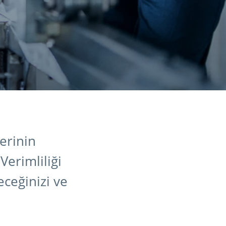
erinin
erimliliği
eceğinizi ve