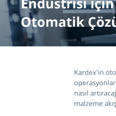
Endüstrisi için
Otomatik Çöz
Kardex'in ot
operasyonları
nasıl artıraca
malzeme akışı