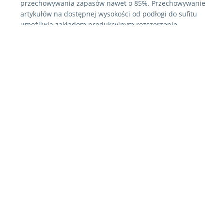
przechowywania zapasów nawet o 85%. Przechowywanie
artykułów na dostępnej wysokości od podłogi do sufitu
umożliwia zakładom produkcyjnym rozszerzenie
działalności bez konieczności fizycznej rozbudowy lub
przeprowadzki.
Oszczędność kosztów
Zmniejsz koszty pracy i koszty operacyjne dzięki naszym
zaawansowanym zautomatyzowanym systemom
magazynowania i pobierania. Ciesz się znacznymi
oszczędnościami dzięki minimalizacji błędów i
przestojów, przy jednoczesnym zwiększeniu
produktywności i zarządzaniu zapasami. Zainwestuj w
rozwiązania Kardex, aby zapewnić sobie opłacalne i
usprawnione działanie.
Skalowalność i elastyczność
Dzięki naszym zaawansowanym systemom
intralogistycznym można łatwo dostosować się do
zmieniających się potrzeb biznesowych, takich jak rozwój
lub bardziej zróżnicowane portfolio produktów. Na
przykład rozwiązanie
Kardex Shuttle
jest idealnym