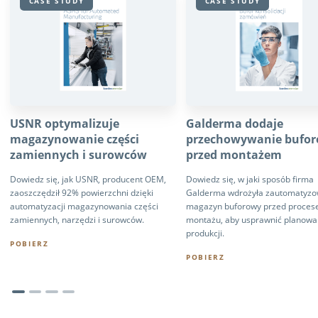
CASE STUDY
CASE STUDY
USNR optymalizuje
Galderma dodaje
magazynowanie części
przechowywanie bufo
zamiennych i surowców
przed montażem
Dowiedz się, jak USNR, producent OEM,
Dowiedz się, w jaki sposób firma
zaoszczędził 92% powierzchni dzięki
Galderma wdrożyła zautomatyz
automatyzacji magazynowania części
magazyn buforowy przed proce
zamiennych, narzędzi i surowców.
montażu, aby usprawnić planowa
produkcji.
POBIERZ
POBIERZ