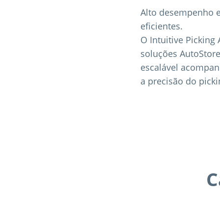
Alto desempenho e
eficientes.
O Intuitive Picking
soluções AutoStore™
escalável acompanh
a precisão do pick
C