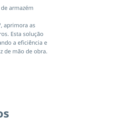
s de armazém
™, aprimora as
ros. Esta solução
do a eficiência e
ez de mão de obra.
os