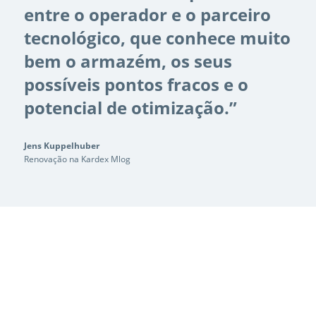
entre o operador e o parceiro
tecnológico, que conhece muito
bem o armazém, os seus
possíveis pontos fracos e o
potencial de otimização.”
Jens Kuppelhuber
Renovação na Kardex Mlog
Está na altura de reorganizar e otimizar os seus sistemas de
armazenamento, expandir instalações e sistemas existentes
com unidades adicionais, adicionar novos elementos ou
modernizá-los? Estamos ansiosos por analisar o seu