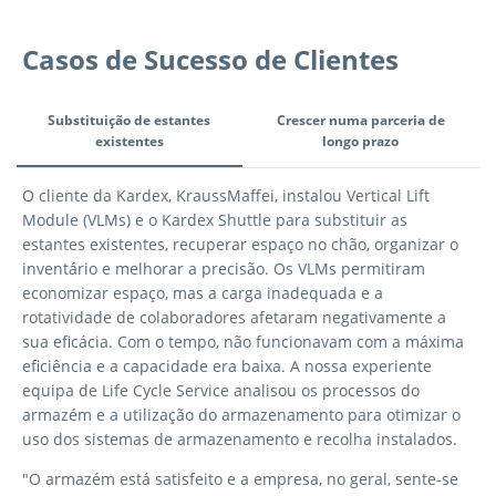
Casos de Sucesso de Clientes
Tab Navigation
Substituição de estantes
Crescer numa parceria de
existentes
longo prazo
Substituição de estantes existentes
O cliente da Kardex, KraussMaffei, instalou Vertical Lift
Module (VLMs) e o Kardex Shuttle para substituir as
estantes existentes, recuperar espaço no chão, organizar o
inventário e melhorar a precisão. Os VLMs permitiram
economizar espaço, mas a carga inadequada e a
rotatividade de colaboradores afetaram negativamente a
sua eficácia. Com o tempo, não funcionavam com a máxima
eficiência e a capacidade era baixa. A nossa experiente
equipa de Life Cycle Service analisou os processos do
armazém e a utilização do armazenamento para otimizar o
uso dos sistemas de armazenamento e recolha instalados.
"O armazém está satisfeito e a empresa, no geral, sente-se