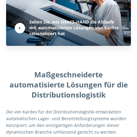
Play Video:
Sehen Sie, wie SHAKE-HAND die Abläufe
mit automatisierten Lösungen von Kardex
Hit ENTER to activate YouTube-Player. Access player controlls via TAB.
rationalisiert hat
Maßgeschneiderte
automatisierte Lösungen für die
Distributionslogistik
Die von Kardex für die Distributionslogistik entwickelten
automatischen Lager- und Bereitstellungssysteme wurden
konzipiert, um den einzigartigen Anforderungen dieser
dynamischen Branche umfassend gerecht zu werden.