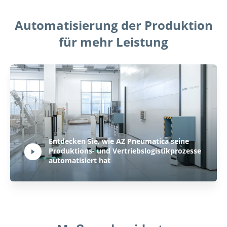
Automatisierung der Produktion
für mehr Leistung
Play Video:
Entdecken Sie, wie AZ Pneumatica seine
Produktions- und Vertriebslogistikprozesse
Hit ENTER to activate YouTube-Player. Access player controlls via TAB.
automatisiert hat