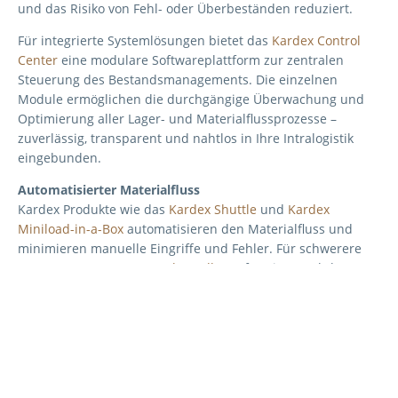
und das Risiko von Fehl- oder Überbeständen reduziert.
Für integrierte Systemlösungen bietet das
Kardex Control
Center
eine modulare Softwareplattform zur zentralen
Steuerung des Bestandsmanagements. Die einzelnen
Module ermöglichen die durchgängige Überwachung und
Optimierung aller Lager- und Materialflussprozesse –
zuverlässig, transparent und nahtlos in Ihre Intralogistik
eingebunden.
Automatisierter Materialfluss
Kardex Produkte wie das
Kardex Shuttle
und
Kardex
Miniload-in-a-Box
automatisieren den Materialfluss und
minimieren manuelle Eingriffe und Fehler. Für schwerere
Lasten sorgen unsere
Hochregallager
für einen nahtlosen
Materialfluss und optimieren so die Produktionseffizienz.
Just-in-Time-Produktionsversorgung
Stellen Sie mit Kardex-Systemen sicher, dass die Materialien
genau dann ankommen, wenn sie benötigt werden.
Automatisierte Kommissionier- und Auslagerungsprozesse
mit Lösungen wie dem
Kardex Shuttle
oder dem
Behälter