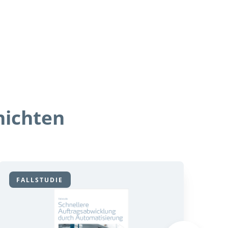
hichten
FALLSTUDIE
F