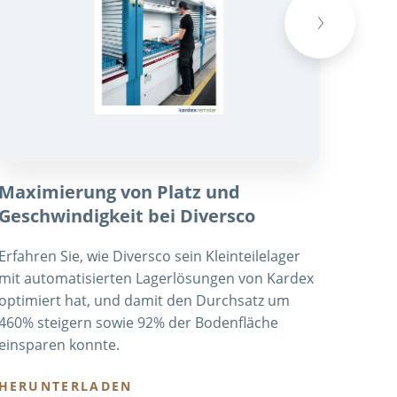
Next
Maximierung von Platz und
Opti
Geschwindigkeit bei Diversco
Fulf
Erfahren Sie, wie Diversco sein Kleinteilelager
Erfahr
mit automatisierten Lagerlösungen von Kardex
Autoe
optimiert hat, und damit den Durchsatz um
autom
460% steigern sowie 92% der Bodenfläche
Kommis
einsparen konnte.
Lagerf
konnt
HERUNTERLADEN