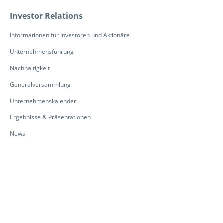
Investor Relations
Informationen für Investoren und Aktionäre
Unternehmensführung
Nachhaltigkeit
Generalversammlung
Unternehmenskalender
Ergebnisse & Präsentationen
News
News & Webinare
Virtueller Messestand
Karriere
Karriere bei Kardex
Arbeiten bei Kardex