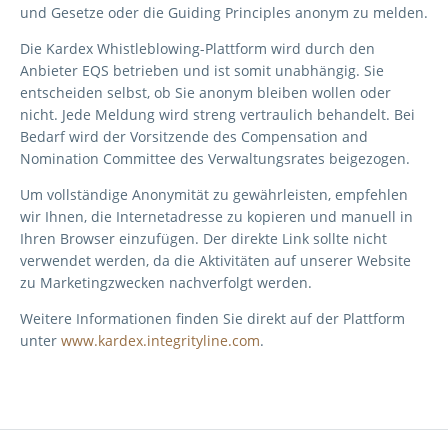
und Gesetze oder die Guiding Principles anonym
zu melden.
Die Kardex Whistleblowing
-Plattform wird durch den
Anbieter EQS betrieben und ist somit unabhängig. Sie
entscheiden selbst, ob Sie anonym bleiben wollen oder
nicht. Jede Mel
dung wird streng vertraulich
behandelt
. Bei
Bedarf wird der Vorsitzende des Compensation and
Nomination Committee des
Verwaltungsrates beigezogen.
Um vollständige Anonymität zu gewährleisten, empfehlen
wir Ihnen, die Internetadresse zu kopieren
und manue
ll in
Ihren Browser einzufügen. Der direkte Link sollte nicht
verwendet werden, da die
Aktivitäten auf unserer Website
zu Marketingzwecken nach
verfolgt werden.
Weitere Informationen finden Sie direkt auf der Plattform
unter
www.kardex.integrityline.com
.
Fusszeile