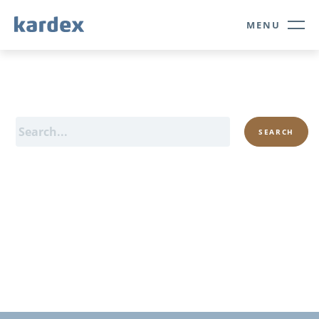
Navigate to Kardex.com
Quick navigation
MENU
SEARCH