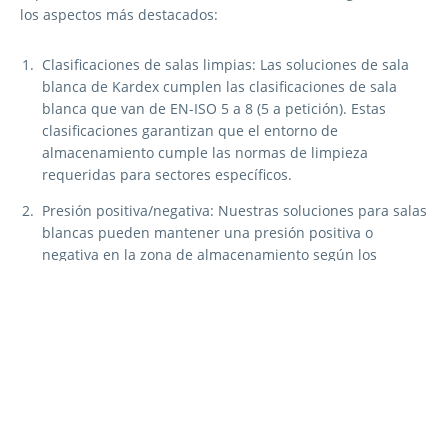
los aspectos más destacados:
Clasificaciones de salas limpias: Las soluciones de sala
blanca de Kardex cumplen las clasificaciones de sala
blanca que van de EN-ISO 5 a 8 (5 a petición). Estas
clasificaciones garantizan que el entorno de
almacenamiento cumple las normas de limpieza
requeridas para sectores específicos.
Presión positiva/negativa: Nuestras soluciones para salas
blancas pueden mantener una presión positiva o
negativa en la zona de almacenamiento según los
requisitos específicos. Esto ayuda a evitar la entrada de
contaminantes y a mantener un entorno controlado.
Flujo de aire reducido: Para minimizar el riesgo de
contaminación, nuestras soluciones para salas blancas
incorporan sistemas de flujo de aire reducido. Estos
sistemas garantizan que la circulación de aire dentro de
la zona de almacenamiento se optimice al tiempo que se
minimiza la presencia de partículas en el aire.