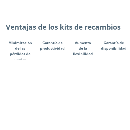
Ventajas de los kits de recambios
Tab Navigation
Minimización
Garantía de
Aumento
Garantía de
de las
productividad
de la
disponibilidad
pérdidas de
flexibilidad
ventas
Minimización de las pérdidas de ventas
Cliente
Hola, equipo de Kardex. Tengo una
pregunta. Si se produce un fallo en una
máquina, para nosotros es
fundamental poder pedir y recibir los
recambios rápidamente. El plazo de
entrega es esencial, ya que la
interrupción de las operaciones podría
hacernos perder ventas. ¿Qué podemos
hacer?