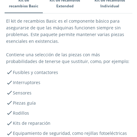
Kit de
Kit de recambios
Kit de recambios
recambios Basic
Extended
Individual
Kit de recambios Basic
El kit de recambios Basic es el componente básico para
asegurarse de que las máquinas funcionen siempre sin
problemas. Este paquete permite mantener varias piezas
esenciales en existencias.
Contiene una selección de las piezas con más
probabilidades de tenerse que sustituir, como, por ejemplo:
Fusibles y contactores
Interruptores
Sensores
Piezas guía
Rodillos
Kits de reparación
Equipamiento de seguridad, como rejillas fotoeléctricas