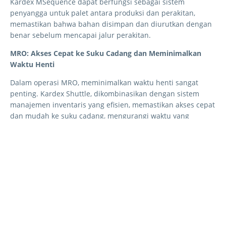
Kardex MSequence dapat berfungsi sebagai sistem
penyangga untuk palet antara produksi dan perakitan,
memastikan bahwa bahan disimpan dan diurutkan dengan
benar sebelum mencapai jalur perakitan.
MRO: Akses Cepat ke Suku Cadang dan Meminimalkan
Waktu Henti
Dalam operasi MRO, meminimalkan waktu henti sangat
penting. Kardex Shuttle, dikombinasikan dengan sistem
manajemen inventaris yang efisien, memastikan akses cepat
dan mudah ke suku cadang, mengurangi waktu yang
dihabiskan untuk mencari dan mengambil komponen
penting.
Untuk suku cadang yang lebih kecil, Kardex Miniload-in-a-
Box memastikan bahwa tim pemeliharaan memiliki akses
cepat ke suku cadang yang tepat, mengurangi waktu
perbaikan dan menjaga kendaraan atau mesin tetap
beroperasi.
Kardex MSequence juga dapat berfungsi sebagai