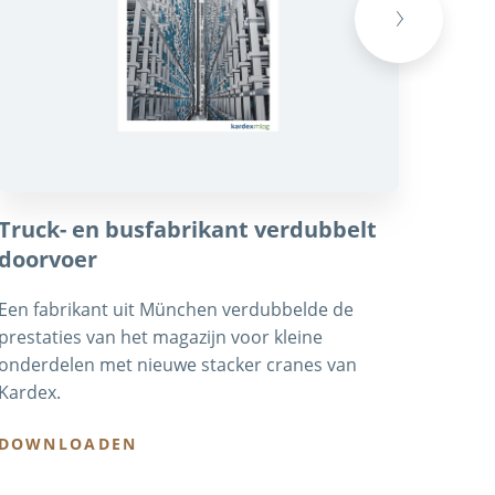
Next
Truck- en busfabrikant verdubbelt
Hirs
doorvoer
betr
Een fabrikant uit München verdubbelde de
Autom
prestaties van het magazijn voor kleine
autom
onderdelen met nieuwe stacker cranes van
Karde
Kardex.
betro
DOWNLOADEN
DOW