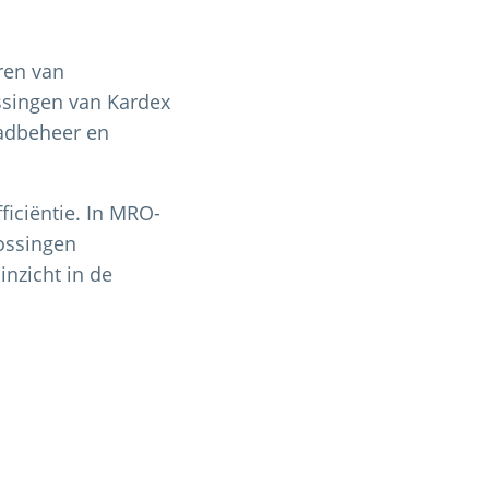
eren van
ssingen van Kardex
aadbeheer en
ficiëntie. In MRO-
ossingen
nzicht in de