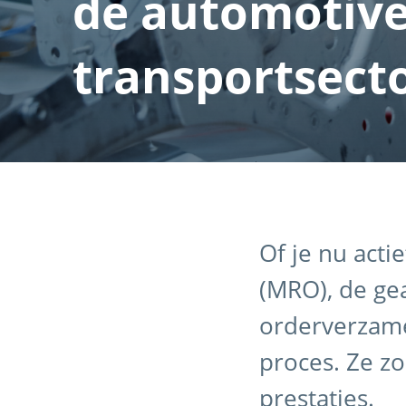
de automotive
transportsect
Of je nu acti
(MRO), de ge
orderverzame
proces. Ze z
prestaties.