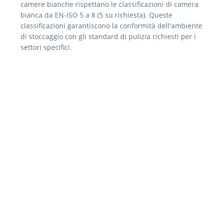
camere bianche rispettano le classificazioni di camera
bianca da EN-ISO 5 a 8 (5 su richiesta). Queste
classificazioni garantiscono la conformità dell'ambiente
di stoccaggio con gli standard di pulizia richiesti per i
settori specifici.
Pressione positiva/negativa: le nostre soluzioni per
camere bianche possono mantenere una pressione
positiva o negativa all'interno dell'area di stoccaggio, in
base ai requisiti specifici. Questo aiuta a prevenire
l'ingresso di contaminanti e a mantenere un ambiente
controllato.
Flusso d'aria ridotto: per ridurre al minimo il rischio di
contaminazione, le nostre soluzioni per camere bianche
incorporano sistemi a flusso d'aria ridotto. Questi sistemi
fanno in modo che la circolazione dell'aria all'interno
dell'area di stoccaggio sia ottimizzata, riducendo al
minimo la presenza di particelle sospese nell'aria.
Camere di condizionamento: le soluzioni Kardex per
camere bianche includono delle camere di