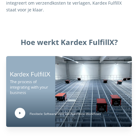
integreert om verzendkosten te verlagen,
Kardex
FulfillX
staat voor
je
klaar.
Hoe werkt Kardex FulfillX?
Play Video:
Flexibele Software voor Uw AutoStore-Workflows
Hit ENTER to activate YouTube-Player. Access player controlls via TAB.