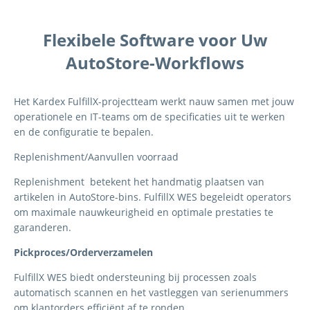
Flexibele Software voor Uw
AutoStore-Workflows
Het Kardex
FulfillX-projectteam
werkt
nauw
samen
met
jouw
operationele
en
IT-teams om de
spe
cificaties uit te werken
en de configuratie te bepalen
.
Replenishment
/
Aanvullen
voorraad
Replenishment
betekent het handmatig plaatsen van
artikelen
in
AutoStore
-b
ins
.
FulfillX
WES
begeleidt
operators
om
maximale
nauwkeurigheid
en optimale prestaties
te
garanderen
.
Pickproces
/
Orderverzamelen
FulfillX WES
biedt
ondersteuning
bij
processen
zoals
automatisch
scannen
en
het
vastleggen
van
serienummers
om
klantorders
efficiënt
af
te
ronden
.