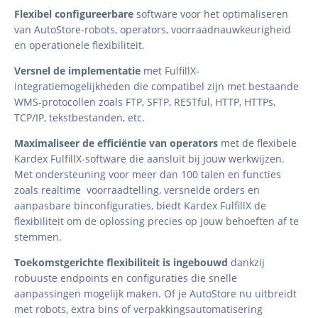
Flexibel configureerbare
software
voor
het
optimaliseren
van
AutoStore
-robots, operators,
voorraadnauwkeurigheid
en
operationele
flexibiliteit
.
Versnel de implementatie
met FulfillX-
integratiemogelijkheden die compatibel zijn met bestaande
WMS-protocollen zoals FTP, SFTP, RESTful, HTTP, HTTPs,
TCP/IP, tekstbestanden, etc.
​
Maximaliseer de efficiëntie van operators
met de
flexibele
Kardex FulfillX-software die aansluit
bij jouw
werkwijzen.
Met ondersteuning voor meer dan 100 talen en functies
zoals
realtime
voorraad
telling
, versnelde orders en
aanpasbare b
in
configuraties, biedt Kardex FulfillX de
flexibiliteit om de oplossing
precies op jouw
behoeften a
f
te
stemmen
.
​
Toekomstgerichte flexibiliteit is ingebouwd
dankzij
robuuste
endpoints
en configuraties die snelle
aanpassingen mogelijk maken. Of
je
AutoStore
nu
uitbreidt
met robot
s,
extra bins
of verpakkingsautomatisering