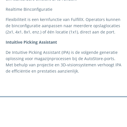
Realtime B
in
configuratie
Flexibiliteit is
een
kernfunctie
van
FulfillX
.
Operators
kunnen
de b
in
configuratie
aanpassen
naar
meerdere
opslag
locaties
(2x1, 4x1, 8x1,
enz
.)
of
één
locatie
(1x1), direct
aan
de po
rt.
Intuitive Picking Assistant
De Intuitive Picking Assistant (IPA) is de
volgende
generatie
oplossing
voor
magazijn
processen
bij
de AutoStore-po
rt
s
.
Met behulp van
projectie en 3D-visi
on
systemen verhoogt IPA
de efficiëntie en prestaties
aanzienlijk
.
Is AutoStore de juiste