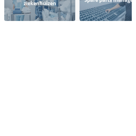
ziekenhuizen
HOW-TO-GUIDE
FLYER
55 tips voor een slimmer
Geautomatiseerde
magazijn
bakkenopslag
Ontdek bewezen werkwijzen die je
Verhoog je opslagcapaciteit en