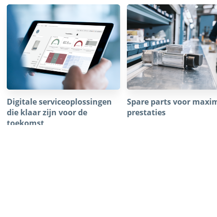
Digitale serviceoplossingen
Spare parts voor maxi
die klaar zijn voor de
prestaties
toekomst
Versnel het herstelproces. Onze 
parts zijn duurzaam en zorgen vo
Met Remote Support houdt Kardex uw
reparaties wanneer dat nodig is.
systemen op afstand in de gaten, verhelpt
storingen en voorkomt uitval. Zo blijft uw
LEES MEER
operatie 24/7 draaien.
LEES MEER