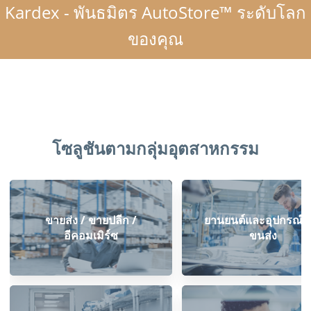
Kardex - พันธมิตร AutoStore™ ระดับโลก
ของคุณ
โซลูชันตามกลุ่มอุตสาหกรรม
ขายส่ง / ขายปลีก /
ยานยนต์และอุปกรณ์ก
อีคอมเมิร์ซ
ขนส่ง